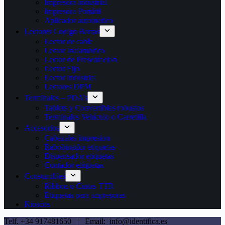
Impresora industrial
Impresora Portátil
Aplicador automatico
Lectores Codigo Barras
Lector de cable
Lector Inalambrico
Lector de Presentacion
Lector Fijo
Lector industrial
Lectores DPM
Terminales – PDA’s
Tablets y Convertibles robustos
Terminales Vehículo o Carretilla
Accesorios
Cabezales impresion
Rebobinador etiquetas
Dispensador etiquetas
Contador etiquetas
Consumibles
Ribbon o Cintas TTR
Etiquetas para impresoras
Kioscos
Telf. +34 917481650 | Email: info@identifica.es