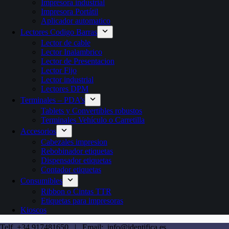
Impresora industrial
Impresora Portátil
Aplicador automatico
Lectores Codigo Barras
Lector de cable
Lector Inalambrico
Lector de Presentacion
Lector Fijo
Lector industrial
Lectores DPM
Terminales – PDA’s
Tablets y Convertibles robustos
Terminales Vehículo o Carretilla
Accesorios
Cabezales impresion
Rebobinador etiquetas
Dispensador etiquetas
Contador etiquetas
Consumibles
Ribbon o Cintas TTR
Etiquetas para impresoras
Kioscos
Telf. +34 917481650 | Email: info@identifica.es