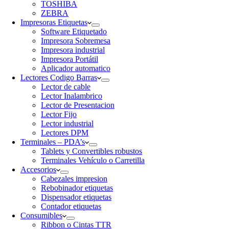
TOSHIBA
ZEBRA
Impresoras Etiquetas
Software Etiquetado
Impresora Sobremesa
Impresora industrial
Impresora Portátil
Aplicador automatico
Lectores Codigo Barras
Lector de cable
Lector Inalambrico
Lector de Presentacion
Lector Fijo
Lector industrial
Lectores DPM
Terminales – PDA’s
Tablets y Convertibles robustos
Terminales Vehículo o Carretilla
Accesorios
Cabezales impresion
Rebobinador etiquetas
Dispensador etiquetas
Contador etiquetas
Consumibles
Ribbon o Cintas TTR