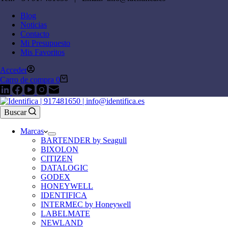
Blog
Noticias
Contacto
Mi Presupuesto
Mis Favoritos
Acceder
Carro de compra
0
Buscar
Marcas
BARTENDER by Seagull
BIXOLON
CITIZEN
DATALOGIC
GODEX
HONEYWELL
IDENTIFICA
INTERMEC by Honeywell
LABELMATE
NEWLAND