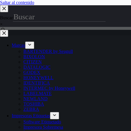
Saltar al contenido
Buscar
×
Marcas
BARTENDER by Seagull
BIXOLON
CITIZEN
DATALOGIC
GODEX
HONEYWELL
IDENTIFICA
INTERMEC by Honeywell
LABELMATE
NEWLAND
TOSHIBA
ZEBRA
Impresoras Etiquetas
Software Etiquetado
Impresora Sobremesa