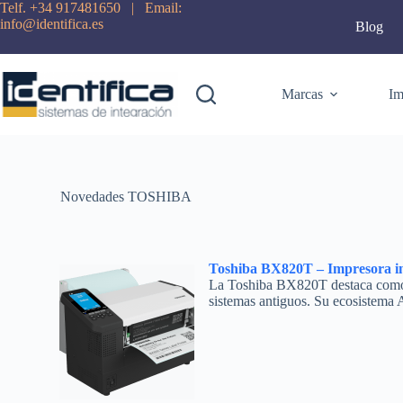
Saltar
Telf. +34 917481650 | Email:
al
info@identifica.es
Blog
contenido
Marcas
Im
Novedades TOSHIBA
Toshiba BX820T – Impresora ind
La Toshiba BX820T destaca como un
sistemas antiguos. Su ecosistem