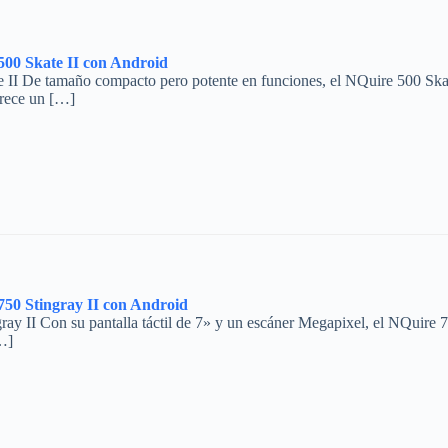
00 Skate II con Android
I De tamaño compacto pero potente en funciones, el NQuire 500 Skate I
frece un […]
50 Stingray II con Android
 II Con su pantalla táctil de 7» y un escáner Megapixel, el NQuire 750
…]