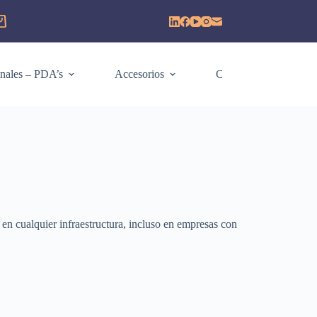
arro
e
ompra
nales – PDA’s
Accesorios
Consumibles
n cualquier infraestructura, incluso en empresas con