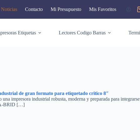
Noticias
Contacto
Mi Presupuesto
Mis Favoritos
C
d
c
presoras Etiquetas
Lectores Codigo Barras
Termi
ustrial de gran formato para etiquetado critico 8″
a impresora industrial robusta, moderna y preparada para integrarse e
a A‑BRID […]