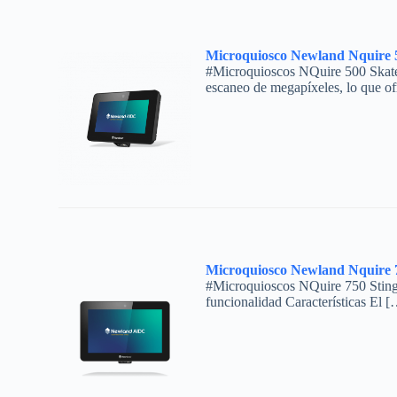
Microquiosco Newland Nquire 5
#Microquioscos NQuire 500 Skate I
escaneo de megapíxeles, lo que o
Microquiosco Newland Nquire 7
#Microquioscos NQuire 750 Stingray
funcionalidad Características El [