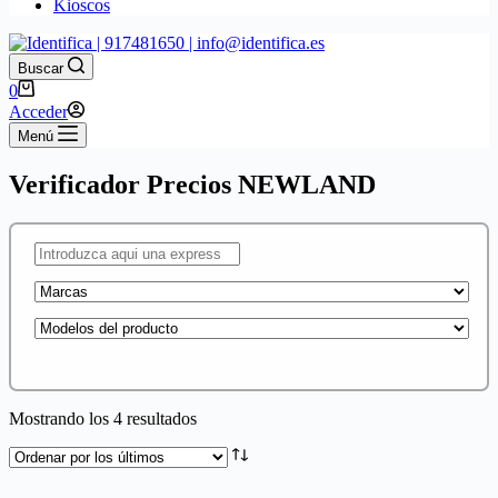
Kioscos
Buscar
Carro
0
de
Acceder
compra
Menú
Verificador Precios NEWLAND
Ordenado
Mostrando los 4 resultados
por
los
últimos