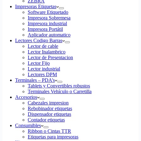
ZEBRA
Impresoras Etiquetas
Software Etiquetado
Impresora Sobremesa
Impresora industrial
Impresora Portátil
Aplicador automatico
Lectores Codigo Barras
Lector de cable
Lector Inalambrico
Lector de Presentacion
Lector Fijo
Lector industrial
Lectores DPM
Terminales – PDA’s
Tablets y Convertibles robustos
Terminales Vehículo o Carretilla
Accesorios
Cabezales impresion
Rebobinador etiquetas
Dispensador etiquetas
Contador etiquetas
Consumibles
Ribbon o Cintas TTR
Etiquetas para impresoras