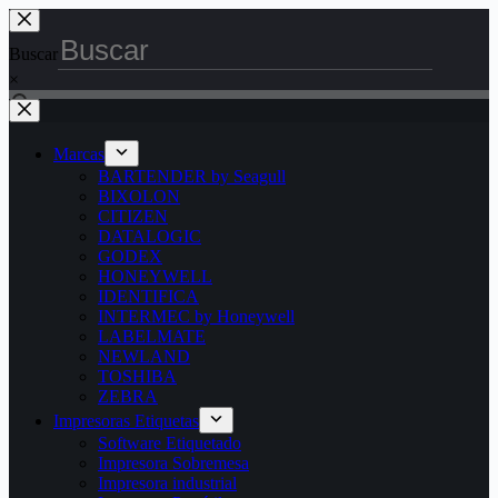
Saltar
al
Buscar
contenido
×
Marcas
BARTENDER by Seagull
BIXOLON
CITIZEN
DATALOGIC
GODEX
HONEYWELL
IDENTIFICA
INTERMEC by Honeywell
LABELMATE
NEWLAND
TOSHIBA
ZEBRA
Impresoras Etiquetas
Software Etiquetado
Impresora Sobremesa
Impresora industrial