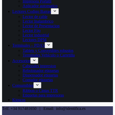
Impresora Portátil
Aplicador automatico
Lectores Codigo Barras
Lector de cable
Lector Inalambrico
Lector de Presentacion
Lector Fijo
Lector industrial
Lectores DPM
Terminales – PDA’s
Tablets y Convertibles robustos
Terminales Vehículo o Carretilla
Accesorios
Cabezales impresion
Rebobinador etiquetas
Dispensador etiquetas
Contador etiquetas
Consumibles
Ribbon o Cintas TTR
Etiquetas para impresoras
Kioscos
Telf. +34 917481650 | Email: info@identifica.es