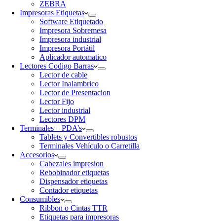
ZEBRA
Impresoras Etiquetas
Software Etiquetado
Impresora Sobremesa
Impresora industrial
Impresora Portátil
Aplicador automatico
Lectores Codigo Barras
Lector de cable
Lector Inalambrico
Lector de Presentacion
Lector Fijo
Lector industrial
Lectores DPM
Terminales – PDA’s
Tablets y Convertibles robustos
Terminales Vehículo o Carretilla
Accesorios
Cabezales impresion
Rebobinador etiquetas
Dispensador etiquetas
Contador etiquetas
Consumibles
Ribbon o Cintas TTR
Etiquetas para impresoras