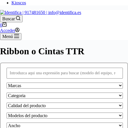
Kioscos
Buscar
Carro
0
de
Acceder
compra
Menú
Ribbon o Cintas TTR