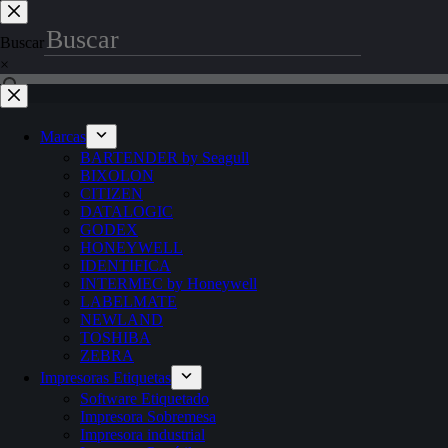
Saltar
al
Buscar
contenido
×
Marcas
BARTENDER by Seagull
BIXOLON
CITIZEN
DATALOGIC
GODEX
HONEYWELL
IDENTIFICA
INTERMEC by Honeywell
LABELMATE
NEWLAND
TOSHIBA
ZEBRA
Impresoras Etiquetas
Software Etiquetado
Impresora Sobremesa
Impresora industrial