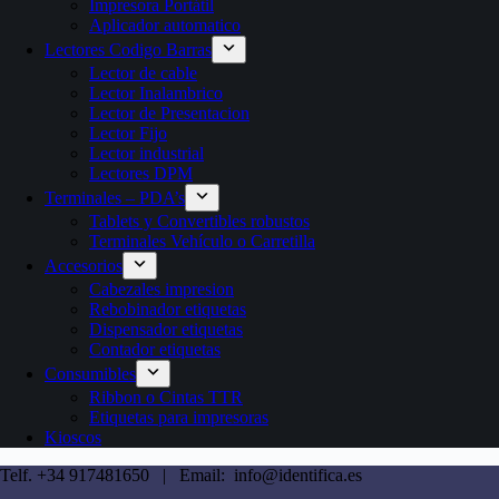
Impresora Portátil
Aplicador automatico
Lectores Codigo Barras
Lector de cable
Lector Inalambrico
Lector de Presentacion
Lector Fijo
Lector industrial
Lectores DPM
Terminales – PDA’s
Tablets y Convertibles robustos
Terminales Vehículo o Carretilla
Accesorios
Cabezales impresion
Rebobinador etiquetas
Dispensador etiquetas
Contador etiquetas
Consumibles
Ribbon o Cintas TTR
Etiquetas para impresoras
Kioscos
Telf. +34 917481650 | Email: info@identifica.es