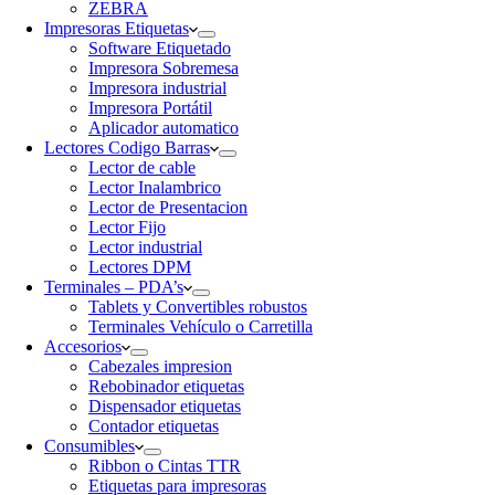
ZEBRA
Impresoras Etiquetas
Software Etiquetado
Impresora Sobremesa
Impresora industrial
Impresora Portátil
Aplicador automatico
Lectores Codigo Barras
Lector de cable
Lector Inalambrico
Lector de Presentacion
Lector Fijo
Lector industrial
Lectores DPM
Terminales – PDA’s
Tablets y Convertibles robustos
Terminales Vehículo o Carretilla
Accesorios
Cabezales impresion
Rebobinador etiquetas
Dispensador etiquetas
Contador etiquetas
Consumibles
Ribbon o Cintas TTR
Etiquetas para impresoras