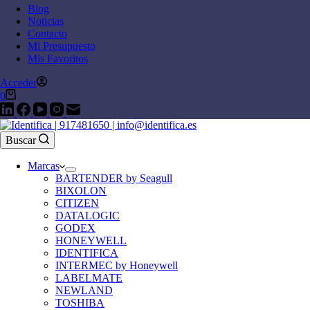
Blog
Noticias
Contacto
Mi Presupuesto
Mis Favoritos
Acceder
0
Buscar
Marcas
BARTENDER by Seagull
BIXOLON
CITIZEN
DATALOGIC
GODEX
HONEYWELL
IDENTIFICA
INTERMEC by Honeywell
LABELMATE
NEWLAND
TOSHIBA