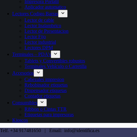
Impresora Portátil
Aplicador automatico
Lectores Codigo Barras
Lector de cable
Lector Inalambrico
Lector de Presentacion
Lector Fijo
Lector industrial
Lectores DPM
Terminales – PDA’s
Tablets y Convertibles robustos
Terminales Vehículo o Carretilla
Accesorios
Cabezales impresion
Rebobinador etiquetas
Dispensador etiquetas
Contador etiquetas
Consumibles
Ribbon o Cintas TTR
Etiquetas para impresoras
Kioscos
Telf. +34 917481650 | Email: info@identifica.es