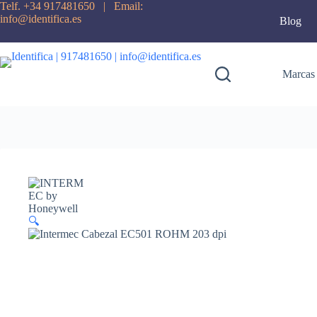
Saltar
Telf. +34 917481650 | Email:
al
info@identifica.es
Blog
contenido
Marcas
🔍