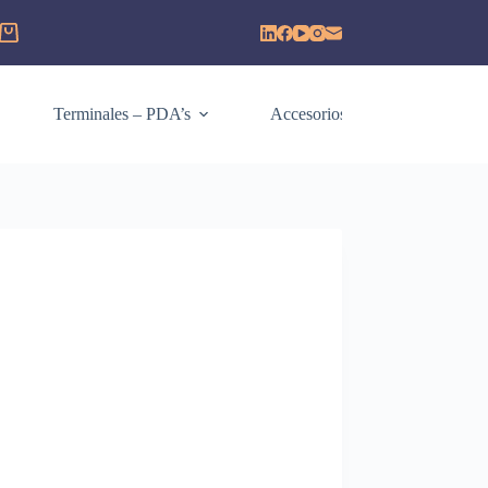
arro
e
ompra
Terminales – PDA’s
Accesorios
Consumi