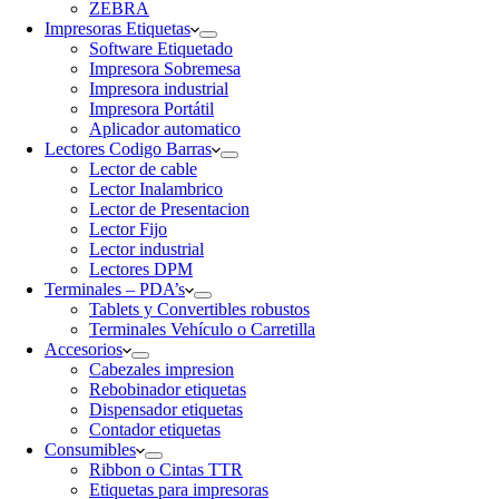
ZEBRA
Impresoras Etiquetas
Software Etiquetado
Impresora Sobremesa
Impresora industrial
Impresora Portátil
Aplicador automatico
Lectores Codigo Barras
Lector de cable
Lector Inalambrico
Lector de Presentacion
Lector Fijo
Lector industrial
Lectores DPM
Terminales – PDA’s
Tablets y Convertibles robustos
Terminales Vehículo o Carretilla
Accesorios
Cabezales impresion
Rebobinador etiquetas
Dispensador etiquetas
Contador etiquetas
Consumibles
Ribbon o Cintas TTR
Etiquetas para impresoras