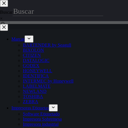
Saltar
al
Buscar
contenido
×
Marcas
BARTENDER by Seagull
BIXOLON
CITIZEN
DATALOGIC
GODEX
HONEYWELL
IDENTIFICA
INTERMEC by Honeywell
LABELMATE
NEWLAND
TOSHIBA
ZEBRA
Impresoras Etiquetas
Software Etiquetado
Impresora Sobremesa
Impresora industrial