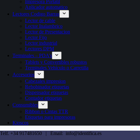
Impresora Portátil
Aplicador automatico
Lectores Codigo Barras
Lector de cable
Lector Inalambrico
Lector de Presentacion
Lector Fijo
Lector industrial
Lectores DPM
Terminales – PDA’s
Tablets y Convertibles robustos
Terminales Vehículo o Carretilla
Accesorios
Cabezales impresion
Rebobinador etiquetas
Dispensador etiquetas
Contador etiquetas
Consumibles
Ribbon o Cintas TTR
Etiquetas para impresoras
Kioscos
Telf. +34 917481650 | Email: info@identifica.es