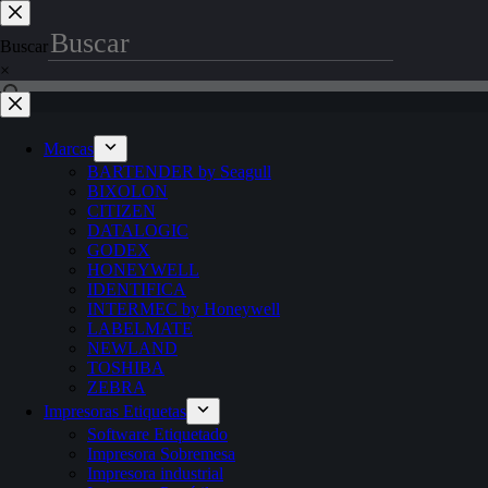
Saltar
al
Buscar
contenido
×
Marcas
BARTENDER by Seagull
BIXOLON
CITIZEN
DATALOGIC
GODEX
HONEYWELL
IDENTIFICA
INTERMEC by Honeywell
LABELMATE
NEWLAND
TOSHIBA
ZEBRA
Impresoras Etiquetas
Software Etiquetado
Impresora Sobremesa
Impresora industrial