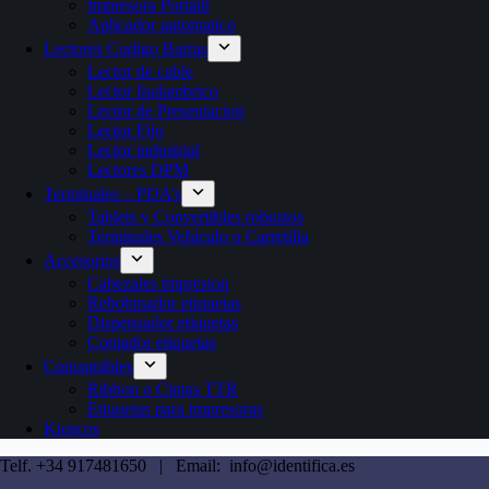
Impresora Portátil
Aplicador automatico
Lectores Codigo Barras
Lector de cable
Lector Inalambrico
Lector de Presentacion
Lector Fijo
Lector industrial
Lectores DPM
Terminales – PDA’s
Tablets y Convertibles robustos
Terminales Vehículo o Carretilla
Accesorios
Cabezales impresion
Rebobinador etiquetas
Dispensador etiquetas
Contador etiquetas
Consumibles
Ribbon o Cintas TTR
Etiquetas para impresoras
Kioscos
Telf. +34 917481650 | Email: info@identifica.es