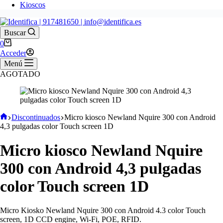
Kioscos
Buscar
Carro
0
de
Acceder
compra
Menú
AGOTADO
Inicio
Discontinuados
Micro kiosco Newland Nquire 300 con Android
4,3 pulgadas color Touch screen 1D
Micro kiosco Newland Nquire
300 con Android 4,3 pulgadas
color Touch screen 1D
Micro Kiosko Newland Nquire 300 con Android 4.3 color Touch
screen, 1D CCD engine, Wi-Fi, POE, RFID.