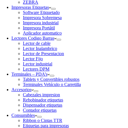
ZEBRA
Impresoras Etiquetas
Software Etiquetado
Impresora Sobremesa
Impresora industrial
Impresora Portátil
Aplicador automatico
Lectores Codigo Barras
Lector de cable
Lector Inalambrico
Lector de Presentacion
Lector Fijo
Lector industrial
Lectores DPM
Terminales – PDA’s
Tablets y Convertibles robustos
Terminales Vehículo o Carretilla
Accesorios
Cabezales impresion
Rebobinador etiquetas
Dispensador etiquetas
Contador etiquetas
Consumibles
Ribbon o Cintas TTR
Etiquetas para impresoras