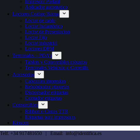
Impresora Portátil
Aplicador automatico
Lectores Codigo Barras
Lector de cable
Lector Inalambrico
Lector de Presentacion
Lector Fijo
Lector industrial
Lectores DPM
Terminales – PDA’s
Tablets y Convertibles robustos
Terminales Vehículo o Carretilla
Accesorios
Cabezales impresion
Rebobinador etiquetas
Dispensador etiquetas
Contador etiquetas
Consumibles
Ribbon o Cintas TTR
Etiquetas para impresoras
Kioscos
Telf. +34 917481650 | Email: info@identifica.es