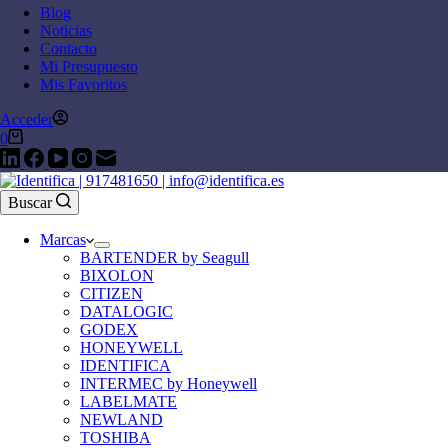
Blog
Noticias
Contacto
Mi Presupuesto
Mis Favoritos
Acceder
0
Buscar
Marcas
BARTENDER by Seagull
BIXOLON
CITIZEN
DATALOGIC
GODEX
HONEYWELL
IDENTIFICA
INTERMEC by Honeywell
LABELMATE
NEWLAND
TOSHIBA