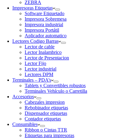
ZEBRA
Impresoras Etiquetas
Software Etiquetado
Impresora Sobremesa
Impresora industrial
Impresora Portátil
Aplicador automatico
Lectores Codigo Barras
Lector de cable
Lector Inalambrico
Lector de Presentacion
Lector Fijo
Lector industrial
Lectores DPM
Terminales – PDA’s
Tablets y Convertibles robustos
Terminales Vehículo o Carretilla
Accesorios
Cabezales impresion
Rebobinador etiquetas
Dispensador etiquetas
Contador etiquetas
Consumibles
Ribbon o Cintas TTR
Etiquetas para impresoras