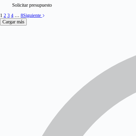
Solicitar presupuesto
1
2
3
4
…
8
Siguiente
Cargar más