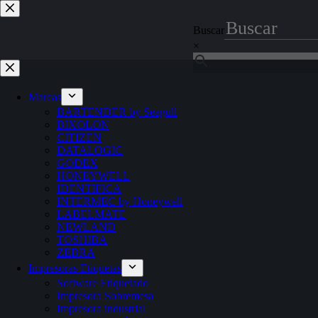
Saltar
al
Buscar
contenido
×
Marcas
BARTENDER by Seagull
BIXOLON
CITIZEN
DATALOGIC
GODEX
HONEYWELL
IDENTIFICA
INTERMEC by Honeywell
LABELMATE
NEWLAND
TOSHIBA
ZEBRA
Impresoras Etiquetas
Software Etiquetado
Impresora Sobremesa
Impresora industrial