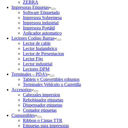
ZEBRA
Impresoras Etiquetas
Software Etiquetado
Impresora Sobremesa
Impresora industrial
Impresora Portátil
Aplicador automatico
Lectores Codigo Barras
Lector de cable
Lector Inalambrico
Lector de Presentacion
Lector Fijo
Lector industrial
Lectores DPM
Terminales – PDA’s
Tablets y Convertibles robustos
Terminales Vehículo o Carretilla
Accesorios
Cabezales impresion
Rebobinador etiquetas
Dispensador etiquetas
Contador etiquetas
Consumibles
Ribbon o Cintas TTR
Etiquetas para impresoras