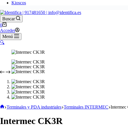
Kioscos
Buscar
Carro
0
de
Acceder
compra
Menú
🔍
Inicio
Terminales y PDA industriales
Terminales INTERMEC
Interme
Intermec CK3R