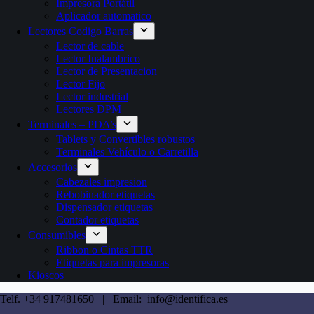
Impresora Portátil
Aplicador automatico
Lectores Codigo Barras
Lector de cable
Lector Inalambrico
Lector de Presentacion
Lector Fijo
Lector industrial
Lectores DPM
Terminales – PDA’s
Tablets y Convertibles robustos
Terminales Vehículo o Carretilla
Accesorios
Cabezales impresion
Rebobinador etiquetas
Dispensador etiquetas
Contador etiquetas
Consumibles
Ribbon o Cintas TTR
Etiquetas para impresoras
Kioscos
Telf. +34 917481650 | Email: info@identifica.es