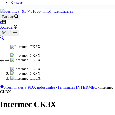
Kioscos
Buscar
Carro
0
de
Acceder
compra
Menú
🔍
Inicio
Terminales y PDA industriales
Terminales INTERMEC
Intermec
CK3X
Intermec CK3X