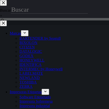
Saltar
al
Buscar
contenido
×
Marcas
BARTENDER by Seagull
BIXOLON
CITIZEN
DATALOGIC
GODEX
HONEYWELL
IDENTIFICA
INTERMEC by Honeywell
LABELMATE
NEWLAND
TOSHIBA
ZEBRA
Impresoras Etiquetas
Software Etiquetado
Impresora Sobremesa
Impresora industrial