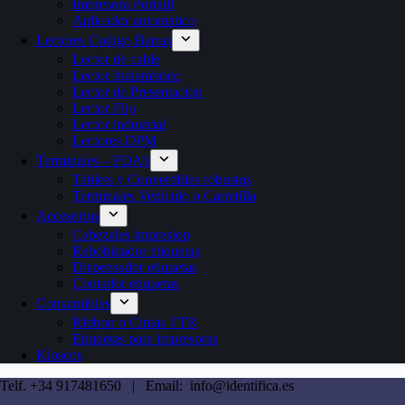
Impresora Portátil
Aplicador automatico
Lectores Codigo Barras
Lector de cable
Lector Inalambrico
Lector de Presentacion
Lector Fijo
Lector industrial
Lectores DPM
Terminales – PDA’s
Tablets y Convertibles robustos
Terminales Vehículo o Carretilla
Accesorios
Cabezales impresion
Rebobinador etiquetas
Dispensador etiquetas
Contador etiquetas
Consumibles
Ribbon o Cintas TTR
Etiquetas para impresoras
Kioscos
Telf. +34 917481650 | Email: info@identifica.es