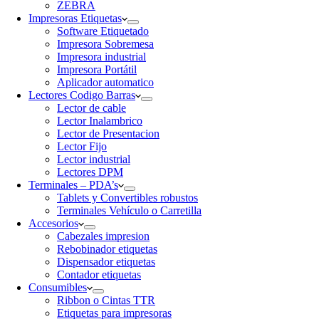
ZEBRA
Impresoras Etiquetas
Software Etiquetado
Impresora Sobremesa
Impresora industrial
Impresora Portátil
Aplicador automatico
Lectores Codigo Barras
Lector de cable
Lector Inalambrico
Lector de Presentacion
Lector Fijo
Lector industrial
Lectores DPM
Terminales – PDA’s
Tablets y Convertibles robustos
Terminales Vehículo o Carretilla
Accesorios
Cabezales impresion
Rebobinador etiquetas
Dispensador etiquetas
Contador etiquetas
Consumibles
Ribbon o Cintas TTR
Etiquetas para impresoras