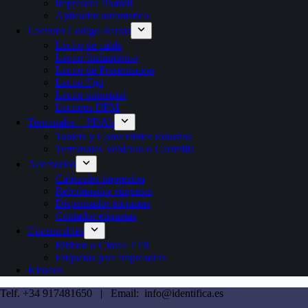
Impresora Portátil
Aplicador automatico
Lectores Codigo Barras
Lector de cable
Lector Inalambrico
Lector de Presentacion
Lector Fijo
Lector industrial
Lectores DPM
Terminales – PDA’s
Tablets y Convertibles robustos
Terminales Vehículo o Carretilla
Accesorios
Cabezales impresion
Rebobinador etiquetas
Dispensador etiquetas
Contador etiquetas
Consumibles
Ribbon o Cintas TTR
Etiquetas para impresoras
Kioscos
Telf. +34 917481650 | Email: info@identifica.es