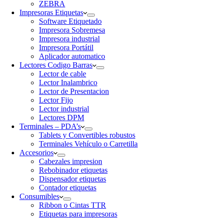
ZEBRA
Impresoras Etiquetas
Software Etiquetado
Impresora Sobremesa
Impresora industrial
Impresora Portátil
Aplicador automatico
Lectores Codigo Barras
Lector de cable
Lector Inalambrico
Lector de Presentacion
Lector Fijo
Lector industrial
Lectores DPM
Terminales – PDA’s
Tablets y Convertibles robustos
Terminales Vehículo o Carretilla
Accesorios
Cabezales impresion
Rebobinador etiquetas
Dispensador etiquetas
Contador etiquetas
Consumibles
Ribbon o Cintas TTR
Etiquetas para impresoras