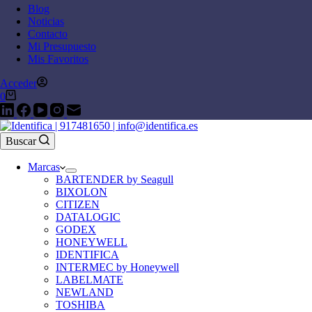
Blog
Noticias
Contacto
Mi Presupuesto
Mis Favoritos
Acceder
0
Buscar
Marcas
BARTENDER by Seagull
BIXOLON
CITIZEN
DATALOGIC
GODEX
HONEYWELL
IDENTIFICA
INTERMEC by Honeywell
LABELMATE
NEWLAND
TOSHIBA