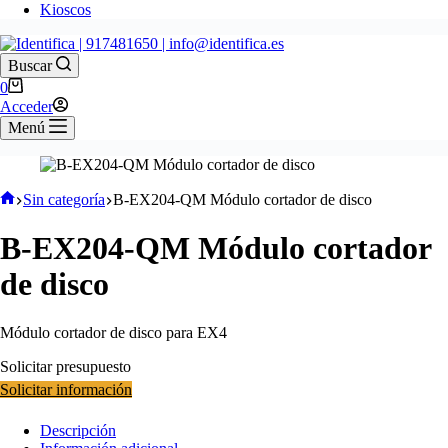
Kioscos
Buscar
Carro
0
de
Acceder
compra
Menú
Inicio
Sin categoría
B-EX204-QM Módulo cortador de disco
B-EX204-QM Módulo cortador
de disco
Módulo cortador de disco para EX4
Solicitar presupuesto
Solicitar información
Descripción