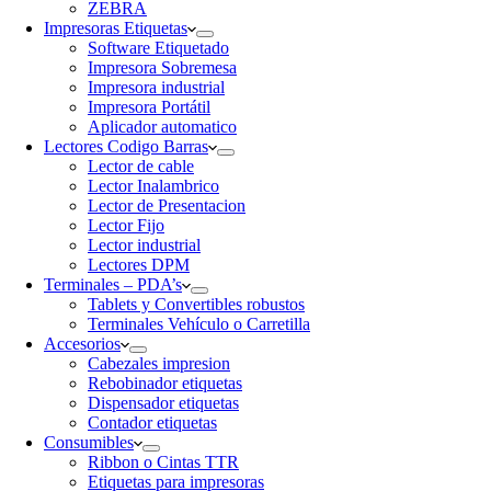
ZEBRA
Impresoras Etiquetas
Software Etiquetado
Impresora Sobremesa
Impresora industrial
Impresora Portátil
Aplicador automatico
Lectores Codigo Barras
Lector de cable
Lector Inalambrico
Lector de Presentacion
Lector Fijo
Lector industrial
Lectores DPM
Terminales – PDA’s
Tablets y Convertibles robustos
Terminales Vehículo o Carretilla
Accesorios
Cabezales impresion
Rebobinador etiquetas
Dispensador etiquetas
Contador etiquetas
Consumibles
Ribbon o Cintas TTR
Etiquetas para impresoras