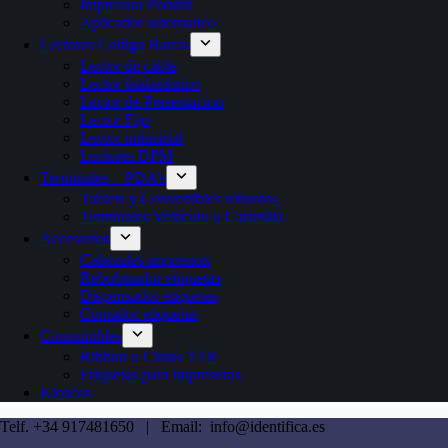
Impresora Portátil
Aplicador automatico
Lectores Codigo Barras
Lector de cable
Lector Inalambrico
Lector de Presentacion
Lector Fijo
Lector industrial
Lectores DPM
Terminales – PDA’s
Tablets y Convertibles robustos
Terminales Vehículo o Carretilla
Accesorios
Cabezales impresion
Rebobinador etiquetas
Dispensador etiquetas
Contador etiquetas
Consumibles
Ribbon o Cintas TTR
Etiquetas para impresoras
Kioscos
Telf. +34 917481650 | Email: info@identifica.es