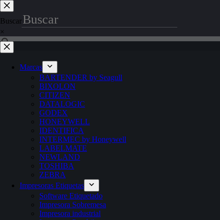
Saltar
al
Buscar
contenido
×
Marcas
BARTENDER by Seagull
BIXOLON
CITIZEN
DATALOGIC
GODEX
HONEYWELL
IDENTIFICA
INTERMEC by Honeywell
LABELMATE
NEWLAND
TOSHIBA
ZEBRA
Impresoras Etiquetas
Software Etiquetado
Impresora Sobremesa
Impresora industrial