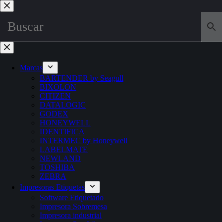
Saltar
al
contenido
Marcas
BARTENDER by Seagull
BIXOLON
CITIZEN
DATALOGIC
GODEX
HONEYWELL
IDENTIFICA
INTERMEC by Honeywell
LABELMATE
NEWLAND
TOSHIBA
ZEBRA
Impresoras Etiquetas
Software Etiquetado
Impresora Sobremesa
Impresora industrial