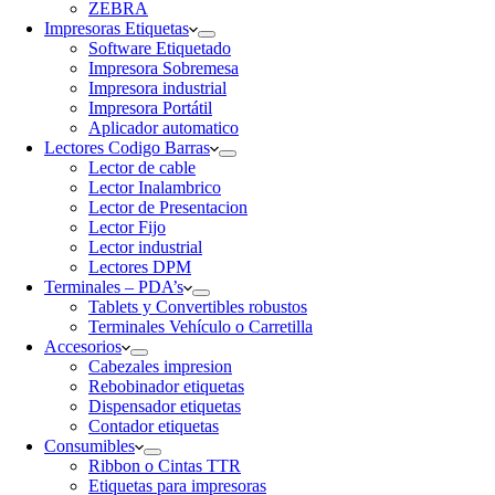
ZEBRA
Impresoras Etiquetas
Software Etiquetado
Impresora Sobremesa
Impresora industrial
Impresora Portátil
Aplicador automatico
Lectores Codigo Barras
Lector de cable
Lector Inalambrico
Lector de Presentacion
Lector Fijo
Lector industrial
Lectores DPM
Terminales – PDA’s
Tablets y Convertibles robustos
Terminales Vehículo o Carretilla
Accesorios
Cabezales impresion
Rebobinador etiquetas
Dispensador etiquetas
Contador etiquetas
Consumibles
Ribbon o Cintas TTR
Etiquetas para impresoras