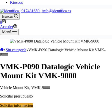
Kioscos
Buscar
Carro
0
de
Acceder
compra
Menú
Inicio
Sin categoría
VMK-P090 Datalogic Vehicle Mount Kit VMK-
9000
VMK-P090 Datalogic Vehicle
Mount Kit VMK-9000
Vehicle Mount Kit, VMK-9000
Solicitar presupuesto
Solicitar información