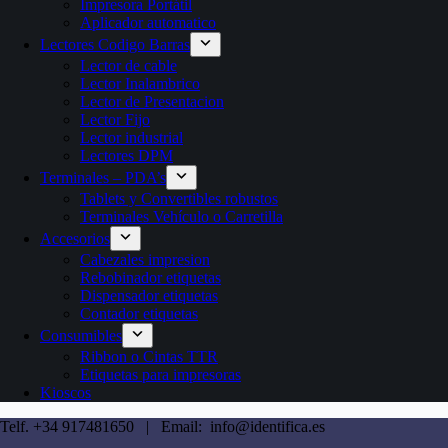
Impresora Portátil
Aplicador automatico
Lectores Codigo Barras
Lector de cable
Lector Inalambrico
Lector de Presentacion
Lector Fijo
Lector industrial
Lectores DPM
Terminales – PDA’s
Tablets y Convertibles robustos
Terminales Vehículo o Carretilla
Accesorios
Cabezales impresion
Rebobinador etiquetas
Dispensador etiquetas
Contador etiquetas
Consumibles
Ribbon o Cintas TTR
Etiquetas para impresoras
Kioscos
Telf. +34 917481650 | Email: info@identifica.es