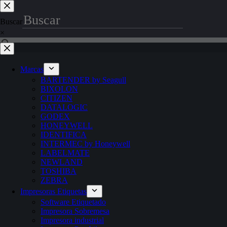
Saltar
al
Buscar
contenido
×
Marcas
BARTENDER by Seagull
BIXOLON
CITIZEN
DATALOGIC
GODEX
HONEYWELL
IDENTIFICA
INTERMEC by Honeywell
LABELMATE
NEWLAND
TOSHIBA
ZEBRA
Impresoras Etiquetas
Software Etiquetado
Impresora Sobremesa
Impresora industrial