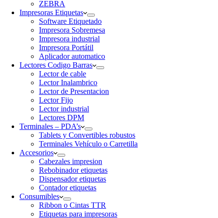
ZEBRA
Impresoras Etiquetas
Software Etiquetado
Impresora Sobremesa
Impresora industrial
Impresora Portátil
Aplicador automatico
Lectores Codigo Barras
Lector de cable
Lector Inalambrico
Lector de Presentacion
Lector Fijo
Lector industrial
Lectores DPM
Terminales – PDA’s
Tablets y Convertibles robustos
Terminales Vehículo o Carretilla
Accesorios
Cabezales impresion
Rebobinador etiquetas
Dispensador etiquetas
Contador etiquetas
Consumibles
Ribbon o Cintas TTR
Etiquetas para impresoras