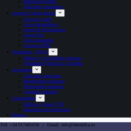
Impresora Portátil
Aplicador automatico
Lectores Codigo Barras
Lector de cable
Lector Inalambrico
Lector de Presentacion
Lector Fijo
Lector industrial
Lectores DPM
Terminales – PDA’s
Tablets y Convertibles robustos
Terminales Vehículo o Carretilla
Accesorios
Cabezales impresion
Rebobinador etiquetas
Dispensador etiquetas
Contador etiquetas
Consumibles
Ribbon o Cintas TTR
Etiquetas para impresoras
Kioscos
Telf. +34 917481650 | Email: info@identifica.es