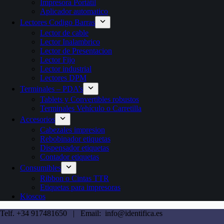
Impresora Portátil
Aplicador automatico
Lectores Codigo Barras
Lector de cable
Lector Inalambrico
Lector de Presentacion
Lector Fijo
Lector industrial
Lectores DPM
Terminales – PDA’s
Tablets y Convertibles robustos
Terminales Vehículo o Carretilla
Accesorios
Cabezales impresion
Rebobinador etiquetas
Dispensador etiquetas
Contador etiquetas
Consumibles
Ribbon o Cintas TTR
Etiquetas para impresoras
Kioscos
Telf. +34 917481650 | Email: info@identifica.es