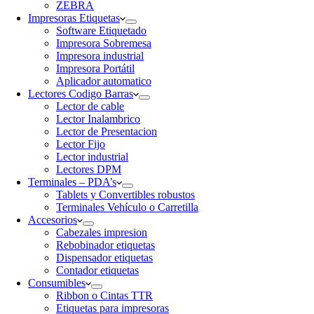
ZEBRA
Impresoras Etiquetas
Software Etiquetado
Impresora Sobremesa
Impresora industrial
Impresora Portátil
Aplicador automatico
Lectores Codigo Barras
Lector de cable
Lector Inalambrico
Lector de Presentacion
Lector Fijo
Lector industrial
Lectores DPM
Terminales – PDA’s
Tablets y Convertibles robustos
Terminales Vehículo o Carretilla
Accesorios
Cabezales impresion
Rebobinador etiquetas
Dispensador etiquetas
Contador etiquetas
Consumibles
Ribbon o Cintas TTR
Etiquetas para impresoras