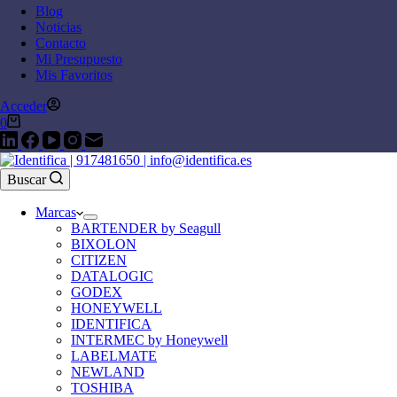
Blog
Noticias
Contacto
Mi Presupuesto
Mis Favoritos
Acceder
0
Buscar
Marcas
BARTENDER by Seagull
BIXOLON
CITIZEN
DATALOGIC
GODEX
HONEYWELL
IDENTIFICA
INTERMEC by Honeywell
LABELMATE
NEWLAND
TOSHIBA