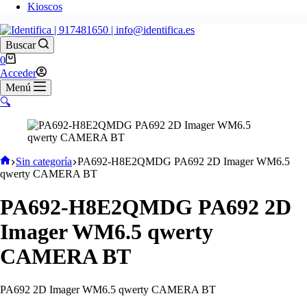
Kioscos
Buscar
Carro
0
de
Acceder
compra
Menú
🔍
Inicio
Sin categoría
PA692-H8E2QMDG PA692 2D Imager WM6.5
qwerty CAMERA BT
PA692-H8E2QMDG PA692 2D
Imager WM6.5 qwerty
CAMERA BT
PA692 2D Imager WM6.5 qwerty CAMERA BT