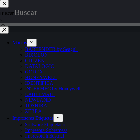
Saltar
al
Buscar
contenido
×
Marcas
BARTENDER by Seagull
BIXOLON
CITIZEN
DATALOGIC
GODEX
HONEYWELL
IDENTIFICA
INTERMEC by Honeywell
LABELMATE
NEWLAND
TOSHIBA
ZEBRA
Impresoras Etiquetas
Software Etiquetado
Impresora Sobremesa
Impresora industrial