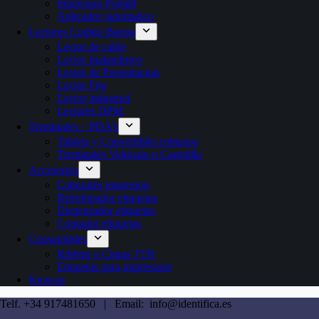
Impresora Portátil
Aplicador automatico
Lectores Codigo Barras
Lector de cable
Lector Inalambrico
Lector de Presentacion
Lector Fijo
Lector industrial
Lectores DPM
Terminales – PDA’s
Tablets y Convertibles robustos
Terminales Vehículo o Carretilla
Accesorios
Cabezales impresion
Rebobinador etiquetas
Dispensador etiquetas
Contador etiquetas
Consumibles
Ribbon o Cintas TTR
Etiquetas para impresoras
Kioscos
Telf. +34 917481650 | Email: info@identifica.es