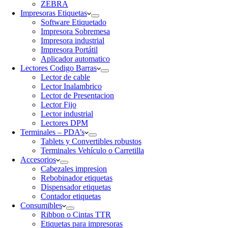
ZEBRA
Impresoras Etiquetas
Software Etiquetado
Impresora Sobremesa
Impresora industrial
Impresora Portátil
Aplicador automatico
Lectores Codigo Barras
Lector de cable
Lector Inalambrico
Lector de Presentacion
Lector Fijo
Lector industrial
Lectores DPM
Terminales – PDA’s
Tablets y Convertibles robustos
Terminales Vehículo o Carretilla
Accesorios
Cabezales impresion
Rebobinador etiquetas
Dispensador etiquetas
Contador etiquetas
Consumibles
Ribbon o Cintas TTR
Etiquetas para impresoras