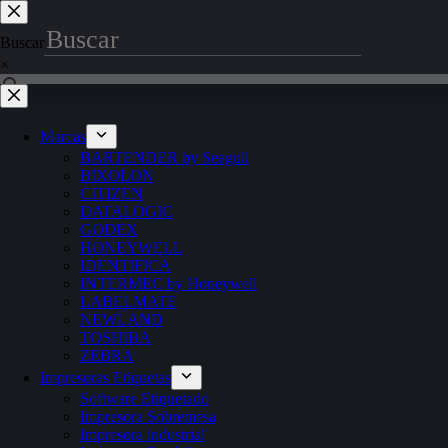
Saltar
al
Buscar
contenido
×
Marcas
BARTENDER by Seagull
BIXOLON
CITIZEN
DATALOGIC
GODEX
HONEYWELL
IDENTIFICA
INTERMEC by Honeywell
LABELMATE
NEWLAND
TOSHIBA
ZEBRA
Impresoras Etiquetas
Software Etiquetado
Impresora Sobremesa
Impresora industrial