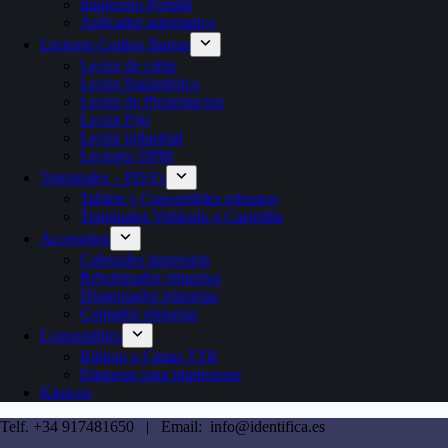
Impresora Portátil
Aplicador automatico
Lectores Codigo Barras
Lector de cable
Lector Inalambrico
Lector de Presentacion
Lector Fijo
Lector industrial
Lectores DPM
Terminales – PDA’s
Tablets y Convertibles robustos
Terminales Vehículo o Carretilla
Accesorios
Cabezales impresion
Rebobinador etiquetas
Dispensador etiquetas
Contador etiquetas
Consumibles
Ribbon o Cintas TTR
Etiquetas para impresoras
Kioscos
Telf. +34 917481650 | Email: info@identifica.es