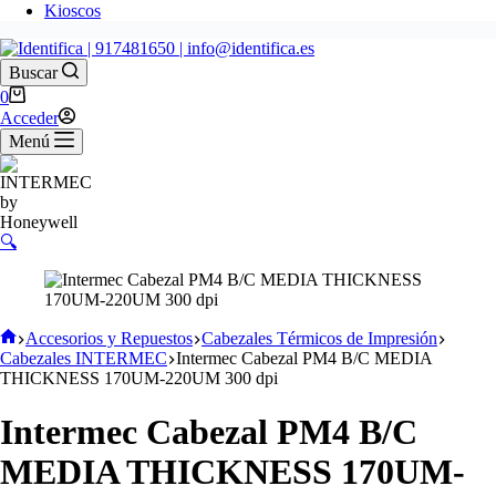
Kioscos
Buscar
Carro
0
de
Acceder
compra
Menú
🔍
Inicio
Accesorios y Repuestos
Cabezales Térmicos de Impresión
Cabezales INTERMEC
Intermec Cabezal PM4 B/C MEDIA
THICKNESS 170UM-220UM 300 dpi
Intermec Cabezal PM4 B/C
MEDIA THICKNESS 170UM-