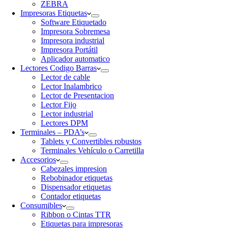
ZEBRA
Impresoras Etiquetas
Software Etiquetado
Impresora Sobremesa
Impresora industrial
Impresora Portátil
Aplicador automatico
Lectores Codigo Barras
Lector de cable
Lector Inalambrico
Lector de Presentacion
Lector Fijo
Lector industrial
Lectores DPM
Terminales – PDA’s
Tablets y Convertibles robustos
Terminales Vehículo o Carretilla
Accesorios
Cabezales impresion
Rebobinador etiquetas
Dispensador etiquetas
Contador etiquetas
Consumibles
Ribbon o Cintas TTR
Etiquetas para impresoras