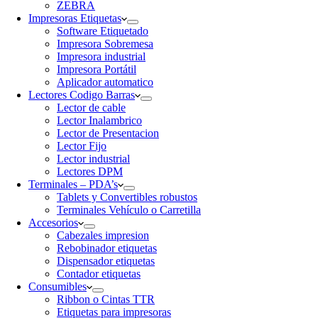
ZEBRA
Impresoras Etiquetas
Software Etiquetado
Impresora Sobremesa
Impresora industrial
Impresora Portátil
Aplicador automatico
Lectores Codigo Barras
Lector de cable
Lector Inalambrico
Lector de Presentacion
Lector Fijo
Lector industrial
Lectores DPM
Terminales – PDA’s
Tablets y Convertibles robustos
Terminales Vehículo o Carretilla
Accesorios
Cabezales impresion
Rebobinador etiquetas
Dispensador etiquetas
Contador etiquetas
Consumibles
Ribbon o Cintas TTR
Etiquetas para impresoras