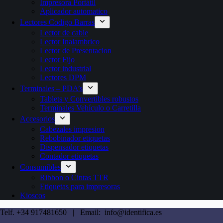
Impresora Portátil
Aplicador automatico
Lectores Codigo Barras
Lector de cable
Lector Inalambrico
Lector de Presentacion
Lector Fijo
Lector industrial
Lectores DPM
Terminales – PDA’s
Tablets y Convertibles robustos
Terminales Vehículo o Carretilla
Accesorios
Cabezales impresion
Rebobinador etiquetas
Dispensador etiquetas
Contador etiquetas
Consumibles
Ribbon o Cintas TTR
Etiquetas para impresoras
Kioscos
Telf. +34 917481650 | Email: info@identifica.es