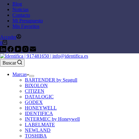
Blog
Noticias
Contacto
Mi Presupuesto
Mis Favoritos
Acceder
0
Buscar
Marcas
BARTENDER by Seagull
BIXOLON
CITIZEN
DATALOGIC
GODEX
HONEYWELL
IDENTIFICA
INTERMEC by Honeywell
LABELMATE
NEWLAND
TOSHIBA