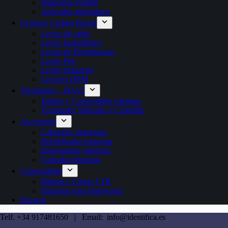
Impresora Portátil
Aplicador automatico
Lectores Codigo Barras
Lector de cable
Lector Inalambrico
Lector de Presentacion
Lector Fijo
Lector industrial
Lectores DPM
Terminales – PDA’s
Tablets y Convertibles robustos
Terminales Vehículo o Carretilla
Accesorios
Cabezales impresion
Rebobinador etiquetas
Dispensador etiquetas
Contador etiquetas
Consumibles
Ribbon o Cintas TTR
Etiquetas para impresoras
Kioscos
Telf. +34 917481650 | Email: info@identifica.es