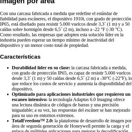
imagen por área
Con una carcasa fabricada a medida que redefine el estándar de
fiabilidad para escáneres, el dispositivo 1910i, con grado de protección
IP65, está diseñado para resistir 5.000 vuelcos desde 3,3´ (1 m) y a 50
caídas sobre hormigón desde 6,5´ (2 m), incluso a -22 °F (-30 °C).
Como resultado, las empresas que adopten esta solución líder en la
industria pueden esperar un tiempo mínimo de inactividad del
dispositivo y un menor costo total de propiedad.
Características
Durabilidad líder en su clase:
la carcasa fabricada a medida,
con grado de protección IP65, es capaz de resistir 5.000 vuelcos
desde 3,3´ (1 m) y 50 caídas desde 6,5´ (2 m) a -30°C (-22°F), lo
que reduce los costos de servicio y aumenta la disponibilidad del
dispositivo.
Optimizado para aplicaciones industriales que requieren un
escaneo intensivo:
la tecnología Adaptus 6.0 Imaging ofrece
una lectura dinámica de códigos de barras y una precisión
inigualable; a su vez, las respuestas del escáner se han mejorado
para su uso en entornos extremos.
TotalFreedom™ 2.0:
la plataforma de desarrollo de imagen por
área de segunda generación de Honeywell permite la carga y el
enlace de múltiples aplicaciones para mejorar la decodificación,