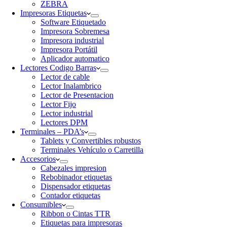
ZEBRA
Impresoras Etiquetas
Software Etiquetado
Impresora Sobremesa
Impresora industrial
Impresora Portátil
Aplicador automatico
Lectores Codigo Barras
Lector de cable
Lector Inalambrico
Lector de Presentacion
Lector Fijo
Lector industrial
Lectores DPM
Terminales – PDA’s
Tablets y Convertibles robustos
Terminales Vehículo o Carretilla
Accesorios
Cabezales impresion
Rebobinador etiquetas
Dispensador etiquetas
Contador etiquetas
Consumibles
Ribbon o Cintas TTR
Etiquetas para impresoras