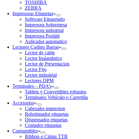
TOSHIBA
ZEBRA
Impresoras Etiquetas
Software Etiquetado
Impresora Sobremesa
Impresora industrial
Impresora Portátil
Aplicador automatico
Lectores Codigo Barras
Lector de cable
Lector Inalambrico
Lector de Presentacion
Lector Fijo
Lector industrial
Lectores DPM
Terminales – PDA’s
Tablets y Convertibles robustos
Terminales Vehículo o Carretilla
Accesorios
Cabezales impresion
Rebobinador etiquetas
Dispensador etiquetas
Contador etiquetas
Consumibles
Ribbon o Cintas TTR