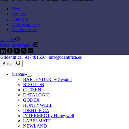
Blog
Noticias
Contacto
Mi Presupuesto
Mis Favoritos
Acceder
Carro de compra
0
Buscar
Marcas
BARTENDER by Seagull
BIXOLON
CITIZEN
DATALOGIC
GODEX
HONEYWELL
IDENTIFICA
INTERMEC by Honeywell
LABELMATE
NEWLAND