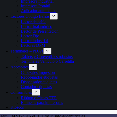
Impresora industrial
Impresora Portátil
Aplicador automatico
Lectores Codigo Barras
Lector de cable
Lector Inalambrico
Lector de Presentacion
Lector Fijo
Lector industrial
Lectores DPM
Terminales – PDA’s
Tablets y Convertibles robustos
Terminales Vehículo o Carretilla
Accesorios
Cabezales impresion
Rebobinador etiquetas
Dispensador etiquetas
Contador etiquetas
Consumibles
Ribbon o Cintas TTR
Etiquetas para impresoras
Kioscos
Telf. +34 917481650 | Email: info@identifica.es