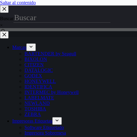
Saltar al contenido
Buscar
×
Marcas
BARTENDER by Seagull
BIXOLON
CITIZEN
DATALOGIC
GODEX
HONEYWELL
IDENTIFICA
INTERMEC by Honeywell
LABELMATE
NEWLAND
TOSHIBA
ZEBRA
Impresoras Etiquetas
Software Etiquetado
Impresora Sobremesa