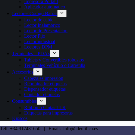
Impresora Portátil
Aplicador automatico
Lectores Codigo Barras
Lector de cable
Lector Inalambrico
Lector de Presentacion
Lector Fijo
Lector industrial
Lectores DPM
Terminales – PDA’s
Tablets y Convertibles robustos
Terminales Vehículo o Carretilla
Accesorios
Cabezales impresion
Rebobinador etiquetas
Dispensador etiquetas
Contador etiquetas
Consumibles
Ribbon o Cintas TTR
Etiquetas para impresoras
Kioscos
Telf. +34 917481650 | Email: info@identifica.es