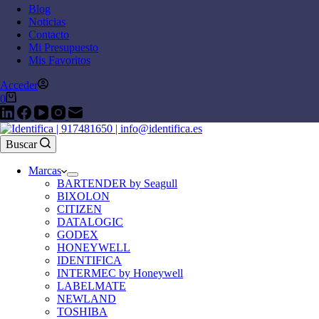
Blog
Noticias
Contacto
Mi Presupuesto
Mis Favoritos
Acceder
0
Buscar
Marcas
BARTENDER by Seagull
BIXOLON
CITIZEN
DATALOGIC
GODEX
HONEYWELL
IDENTIFICA
INTERMEC by Honeywell
LABELMATE
NEWLAND
TOSHIBA