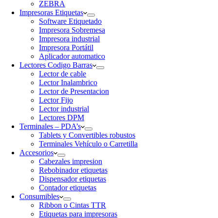
ZEBRA
Impresoras Etiquetas
Software Etiquetado
Impresora Sobremesa
Impresora industrial
Impresora Portátil
Aplicador automatico
Lectores Codigo Barras
Lector de cable
Lector Inalambrico
Lector de Presentacion
Lector Fijo
Lector industrial
Lectores DPM
Terminales – PDA’s
Tablets y Convertibles robustos
Terminales Vehículo o Carretilla
Accesorios
Cabezales impresion
Rebobinador etiquetas
Dispensador etiquetas
Contador etiquetas
Consumibles
Ribbon o Cintas TTR
Etiquetas para impresoras