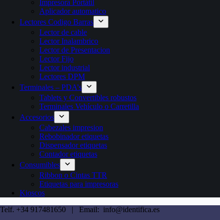
Impresora Portátil
Aplicador automatico
Lectores Codigo Barras
Lector de cable
Lector Inalambrico
Lector de Presentacion
Lector Fijo
Lector industrial
Lectores DPM
Terminales – PDA’s
Tablets y Convertibles robustos
Terminales Vehículo o Carretilla
Accesorios
Cabezales impresion
Rebobinador etiquetas
Dispensador etiquetas
Contador etiquetas
Consumibles
Ribbon o Cintas TTR
Etiquetas para impresoras
Kioscos
Telf. +34 917481650 | Email: info@identifica.es