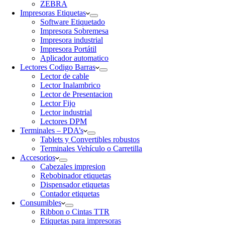
ZEBRA
Impresoras Etiquetas
Software Etiquetado
Impresora Sobremesa
Impresora industrial
Impresora Portátil
Aplicador automatico
Lectores Codigo Barras
Lector de cable
Lector Inalambrico
Lector de Presentacion
Lector Fijo
Lector industrial
Lectores DPM
Terminales – PDA’s
Tablets y Convertibles robustos
Terminales Vehículo o Carretilla
Accesorios
Cabezales impresion
Rebobinador etiquetas
Dispensador etiquetas
Contador etiquetas
Consumibles
Ribbon o Cintas TTR
Etiquetas para impresoras