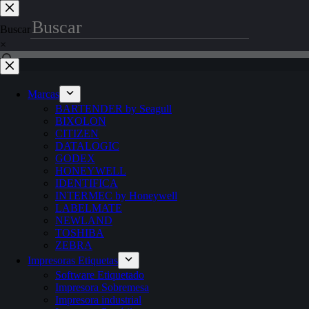
Saltar
al
Buscar
contenido
×
Marcas
BARTENDER by Seagull
BIXOLON
CITIZEN
DATALOGIC
GODEX
HONEYWELL
IDENTIFICA
INTERMEC by Honeywell
LABELMATE
NEWLAND
TOSHIBA
ZEBRA
Impresoras Etiquetas
Software Etiquetado
Impresora Sobremesa
Impresora industrial