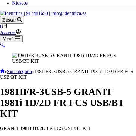
Kioscos
Buscar
Carro
0
de
Acceder
compra
Menú
🔍
Inicio
Sin categoría
1981IFR-3USB-5 GRANIT 1981i 1D/2D FR FCS
USB/BT KIT
1981IFR-3USB-5 GRANIT
1981i 1D/2D FR FCS USB/BT
KIT
GRANIT 1981i 1D/2D FR FCS USB/BT KIT