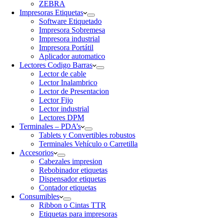
ZEBRA
Impresoras Etiquetas
Software Etiquetado
Impresora Sobremesa
Impresora industrial
Impresora Portátil
Aplicador automatico
Lectores Codigo Barras
Lector de cable
Lector Inalambrico
Lector de Presentacion
Lector Fijo
Lector industrial
Lectores DPM
Terminales – PDA’s
Tablets y Convertibles robustos
Terminales Vehículo o Carretilla
Accesorios
Cabezales impresion
Rebobinador etiquetas
Dispensador etiquetas
Contador etiquetas
Consumibles
Ribbon o Cintas TTR
Etiquetas para impresoras