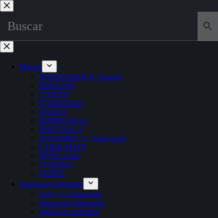
Saltar
al
contenido
Marcas
BARTENDER by Seagull
BIXOLON
CITIZEN
DATALOGIC
GODEX
HONEYWELL
IDENTIFICA
INTERMEC by Honeywell
LABELMATE
NEWLAND
TOSHIBA
ZEBRA
Impresoras Etiquetas
Software Etiquetado
Impresora Sobremesa
Impresora industrial