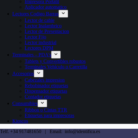
Impresora Portátil
Aplicador automatico
Lectores Codigo Barras
Lector de cable
Lector Inalambrico
Lector de Presentacion
Lector Fijo
Lector industrial
Lectores DPM
Terminales – PDA’s
Tablets y Convertibles robustos
Terminales Vehículo o Carretilla
Accesorios
Cabezales impresion
Rebobinador etiquetas
Dispensador etiquetas
Contador etiquetas
Consumibles
Ribbon o Cintas TTR
Etiquetas para impresoras
Kioscos
Telf. +34 917481650 | Email: info@identifica.es