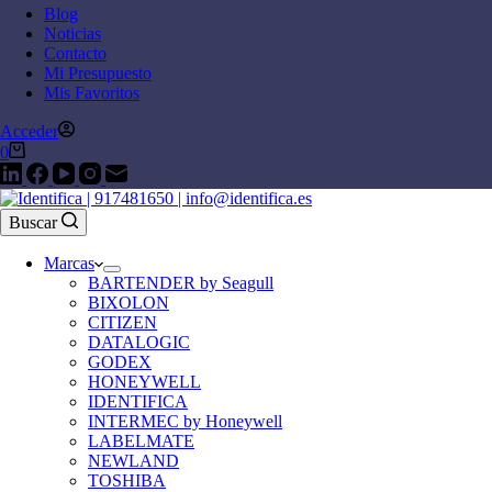
Blog
Noticias
Contacto
Mi Presupuesto
Mis Favoritos
Acceder
0
Buscar
Marcas
BARTENDER by Seagull
BIXOLON
CITIZEN
DATALOGIC
GODEX
HONEYWELL
IDENTIFICA
INTERMEC by Honeywell
LABELMATE
NEWLAND
TOSHIBA