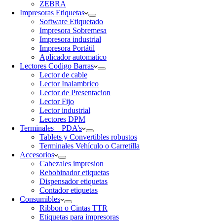
ZEBRA
Impresoras Etiquetas
Software Etiquetado
Impresora Sobremesa
Impresora industrial
Impresora Portátil
Aplicador automatico
Lectores Codigo Barras
Lector de cable
Lector Inalambrico
Lector de Presentacion
Lector Fijo
Lector industrial
Lectores DPM
Terminales – PDA’s
Tablets y Convertibles robustos
Terminales Vehículo o Carretilla
Accesorios
Cabezales impresion
Rebobinador etiquetas
Dispensador etiquetas
Contador etiquetas
Consumibles
Ribbon o Cintas TTR
Etiquetas para impresoras