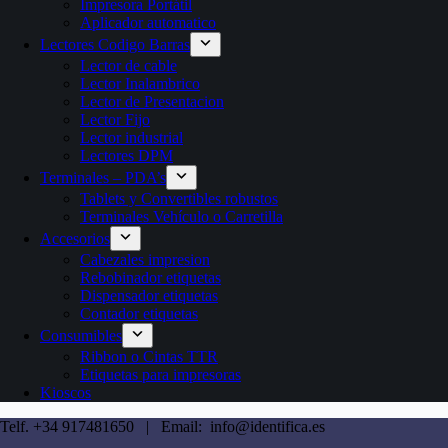
Impresora Portátil
Aplicador automatico
Lectores Codigo Barras
Lector de cable
Lector Inalambrico
Lector de Presentacion
Lector Fijo
Lector industrial
Lectores DPM
Terminales – PDA’s
Tablets y Convertibles robustos
Terminales Vehículo o Carretilla
Accesorios
Cabezales impresion
Rebobinador etiquetas
Dispensador etiquetas
Contador etiquetas
Consumibles
Ribbon o Cintas TTR
Etiquetas para impresoras
Kioscos
Telf. +34 917481650 | Email: info@identifica.es