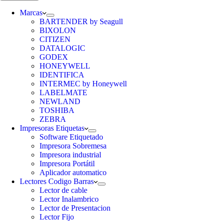
Marcas
BARTENDER by Seagull
BIXOLON
CITIZEN
DATALOGIC
GODEX
HONEYWELL
IDENTIFICA
INTERMEC by Honeywell
LABELMATE
NEWLAND
TOSHIBA
ZEBRA
Impresoras Etiquetas
Software Etiquetado
Impresora Sobremesa
Impresora industrial
Impresora Portátil
Aplicador automatico
Lectores Codigo Barras
Lector de cable
Lector Inalambrico
Lector de Presentacion
Lector Fijo