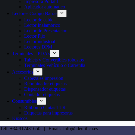
Impresora Portátil
Aplicador automatico
Lectores Codigo Barras
Lector de cable
Lector Inalambrico
Lector de Presentacion
Lector Fijo
Lector industrial
Lectores DPM
Terminales – PDA’s
Tablets y Convertibles robustos
Terminales Vehículo o Carretilla
Accesorios
Cabezales impresion
Rebobinador etiquetas
Dispensador etiquetas
Contador etiquetas
Consumibles
Ribbon o Cintas TTR
Etiquetas para impresoras
Kioscos
Telf. +34 917481650 | Email: info@identifica.es