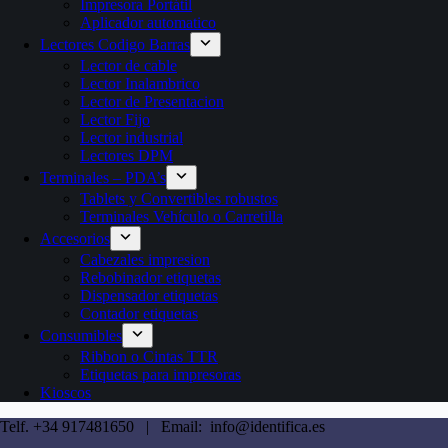
Impresora Portátil
Aplicador automatico
Lectores Codigo Barras
Lector de cable
Lector Inalambrico
Lector de Presentacion
Lector Fijo
Lector industrial
Lectores DPM
Terminales – PDA’s
Tablets y Convertibles robustos
Terminales Vehículo o Carretilla
Accesorios
Cabezales impresion
Rebobinador etiquetas
Dispensador etiquetas
Contador etiquetas
Consumibles
Ribbon o Cintas TTR
Etiquetas para impresoras
Kioscos
Telf. +34 917481650 | Email: info@identifica.es