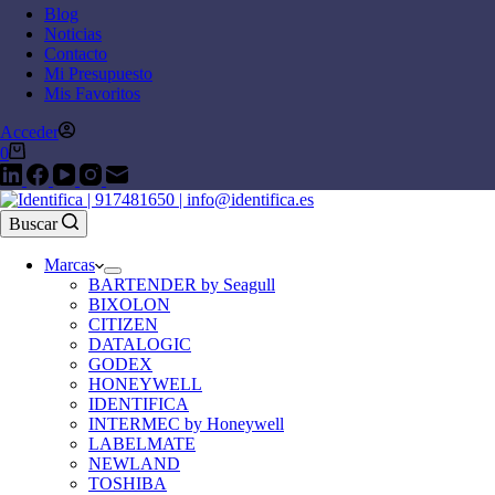
Blog
Noticias
Contacto
Mi Presupuesto
Mis Favoritos
Acceder
0
Buscar
Marcas
BARTENDER by Seagull
BIXOLON
CITIZEN
DATALOGIC
GODEX
HONEYWELL
IDENTIFICA
INTERMEC by Honeywell
LABELMATE
NEWLAND
TOSHIBA