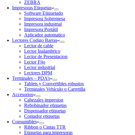
ZEBRA
Impresoras Etiquetas
Software Etiquetado
Impresora Sobremesa
Impresora industrial
Impresora Portátil
Aplicador automatico
Lectores Codigo Barras
Lector de cable
Lector Inalambrico
Lector de Presentacion
Lector Fijo
Lector industrial
Lectores DPM
Terminales – PDA’s
Tablets y Convertibles robustos
Terminales Vehículo o Carretilla
Accesorios
Cabezales impresion
Rebobinador etiquetas
Dispensador etiquetas
Contador etiquetas
Consumibles
Ribbon o Cintas TTR
Etiquetas para impresoras