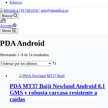
Kioscos
Buscar
Carro
0
de
Acceder
compra
Menú
PDA Android
Ordenado
Mostrando 1–9 de 14 resultados
por
los
últimos
PDA MT37 Baiji Newland Android 8.1
GMS y robusta carcasa resistente a
caidas