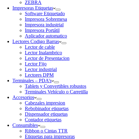
ZEBRA
Impresoras Etiquetas
Software Etiquetado
Impresora Sobremesa
Impresora industrial
Impresora Portátil
Aplicador automatico
Lectores Codigo Barras
Lector de cable
Lector Inalambrico
Lector de Presentacion
Lector Fijo
Lector industrial
Lectores DPM
Terminales – PDA’s
Tablets y Convertibles robustos
Terminales Vehículo o Carretilla
Accesorios
Cabezales impresion
Rebobinador etiquetas
Dispensador etiquetas
Contador etiquetas
Consumibles
Ribbon o Cintas TTR
Etiquetas para impresoras