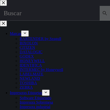
Saltar
al
contenido
Marcas
BARTENDER by Seagull
BIXOLON
CITIZEN
DATALOGIC
GODEX
HONEYWELL
IDENTIFICA
INTERMEC by Honeywell
LABELMATE
NEWLAND
TOSHIBA
ZEBRA
Impresoras Etiquetas
Software Etiquetado
Impresora Sobremesa
Impresora industrial