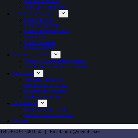
Impresora Portátil
Aplicador automatico
Lectores Codigo Barras
Lector de cable
Lector Inalambrico
Lector de Presentacion
Lector Fijo
Lector industrial
Lectores DPM
Terminales – PDA’s
Tablets y Convertibles robustos
Terminales Vehículo o Carretilla
Accesorios
Cabezales impresion
Rebobinador etiquetas
Dispensador etiquetas
Contador etiquetas
Consumibles
Ribbon o Cintas TTR
Etiquetas para impresoras
Kioscos
Telf. +34 917481650 | Email: info@identifica.es