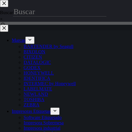
Saltar
al
Buscar
contenido
×
Marcas
BARTENDER by Seagull
BIXOLON
CITIZEN
DATALOGIC
GODEX
HONEYWELL
IDENTIFICA
INTERMEC by Honeywell
LABELMATE
NEWLAND
TOSHIBA
ZEBRA
Impresoras Etiquetas
Software Etiquetado
Impresora Sobremesa
Impresora industrial