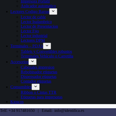
Impresora Portátil
Aplicador automatico
Lectores Codigo Barras
Lector de cable
Lector Inalambrico
Lector de Presentacion
Lector Fijo
Lector industrial
Lectores DPM
Terminales – PDA’s
Tablets y Convertibles robustos
Terminales Vehículo o Carretilla
Accesorios
Cabezales impresion
Rebobinador etiquetas
Dispensador etiquetas
Contador etiquetas
Consumibles
Ribbon o Cintas TTR
Etiquetas para impresoras
Kioscos
Telf. +34 917481650 | Email: info@identifica.es