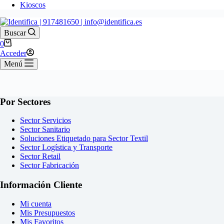
Kioscos
Buscar
Carro
0
de
Acceder
compra
Menú
Por Sectores
Sector Servicios
Sector Sanitario
Soluciones Etiquetado para Sector Textil
Sector Logística y Transporte
Sector Retail
Sector Fabricación
Información Cliente
Mi cuenta
Mis Presupuestos
Mis Favoritos