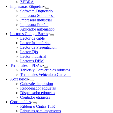
ZEBRA
Impresoras Etiquetas
Software Etiquetado
Impresora Sobremesa
Impresora industrial
Impresora Portátil
Aplicador automatico
Lectores Codigo Barras
Lector de cable
Lector Inalambrico
Lector de Presentacion
Lector Fijo
Lector industrial
Lectores DPM
Terminales – PDA’s
Tablets y Convertibles robustos
Terminales Vehículo o Carretilla
Accesorios
Cabezales impresion
Rebobinador etiquetas
Dispensador etiquetas
Contador etiquetas
Consumibles
Ribbon o Cintas TTR
Etiquetas para impresoras