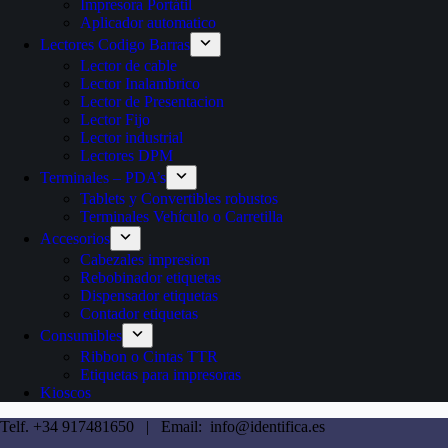
Impresora Portátil
Aplicador automatico
Lectores Codigo Barras
Lector de cable
Lector Inalambrico
Lector de Presentacion
Lector Fijo
Lector industrial
Lectores DPM
Terminales – PDA’s
Tablets y Convertibles robustos
Terminales Vehículo o Carretilla
Accesorios
Cabezales impresion
Rebobinador etiquetas
Dispensador etiquetas
Contador etiquetas
Consumibles
Ribbon o Cintas TTR
Etiquetas para impresoras
Kioscos
Telf. +34 917481650 | Email: info@identifica.es