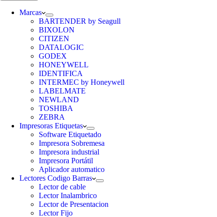
Marcas
BARTENDER by Seagull
BIXOLON
CITIZEN
DATALOGIC
GODEX
HONEYWELL
IDENTIFICA
INTERMEC by Honeywell
LABELMATE
NEWLAND
TOSHIBA
ZEBRA
Impresoras Etiquetas
Software Etiquetado
Impresora Sobremesa
Impresora industrial
Impresora Portátil
Aplicador automatico
Lectores Codigo Barras
Lector de cable
Lector Inalambrico
Lector de Presentacion
Lector Fijo