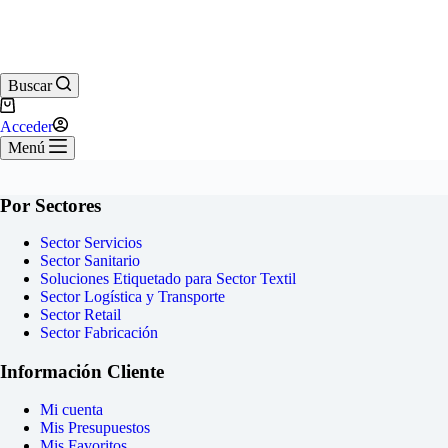
Buscar
Carro
de
Acceder
compra
Menú
Por Sectores
Sector Servicios
Sector Sanitario
Soluciones Etiquetado para Sector Textil
Sector Logística y Transporte
Sector Retail
Sector Fabricación
Información Cliente
Mi cuenta
Mis Presupuestos
Mis Favoritos