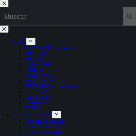
Saltar
al
contenido
Marcas
BARTENDER by Seagull
BIXOLON
CITIZEN
DATALOGIC
GODEX
HONEYWELL
IDENTIFICA
INTERMEC by Honeywell
LABELMATE
NEWLAND
TOSHIBA
ZEBRA
Impresoras Etiquetas
Software Etiquetado
Impresora Sobremesa
Impresora industrial