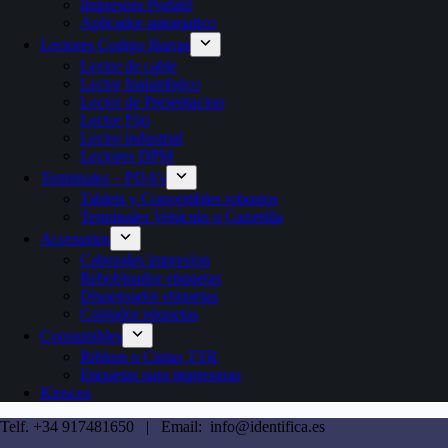
Impresora Portátil
Aplicador automatico
Lectores Codigo Barras
Lector de cable
Lector Inalambrico
Lector de Presentacion
Lector Fijo
Lector industrial
Lectores DPM
Terminales – PDA’s
Tablets y Convertibles robustos
Terminales Vehículo o Carretilla
Accesorios
Cabezales impresion
Rebobinador etiquetas
Dispensador etiquetas
Contador etiquetas
Consumibles
Ribbon o Cintas TTR
Etiquetas para impresoras
Kioscos
Telf. +34 917481650 | Email: info@identifica.es