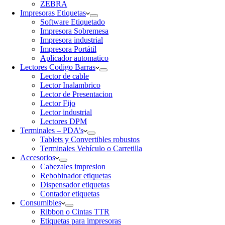
ZEBRA
Impresoras Etiquetas
Software Etiquetado
Impresora Sobremesa
Impresora industrial
Impresora Portátil
Aplicador automatico
Lectores Codigo Barras
Lector de cable
Lector Inalambrico
Lector de Presentacion
Lector Fijo
Lector industrial
Lectores DPM
Terminales – PDA’s
Tablets y Convertibles robustos
Terminales Vehículo o Carretilla
Accesorios
Cabezales impresion
Rebobinador etiquetas
Dispensador etiquetas
Contador etiquetas
Consumibles
Ribbon o Cintas TTR
Etiquetas para impresoras