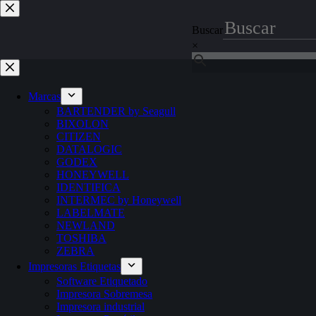
Saltar
al
Buscar
contenido
×
Marcas
BARTENDER by Seagull
BIXOLON
CITIZEN
DATALOGIC
GODEX
HONEYWELL
IDENTIFICA
INTERMEC by Honeywell
LABELMATE
NEWLAND
TOSHIBA
ZEBRA
Impresoras Etiquetas
Software Etiquetado
Impresora Sobremesa
Impresora industrial