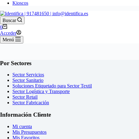
Kioscos
Buscar
Carro
0
de
Acceder
compra
Menú
Por Sectores
Sector Servicios
Sector Sanitario
Soluciones Etiquetado para Sector Textil
Sector Logística y Transporte
Sector Retail
Sector Fabricación
Información Cliente
Mi cuenta
Mis Presupuestos
Mis Favoritos