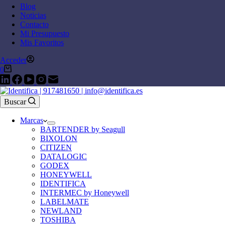
Blog
Noticias
Contacto
Mi Presupuesto
Mis Favoritos
Acceder
0
Buscar
Marcas
BARTENDER by Seagull
BIXOLON
CITIZEN
DATALOGIC
GODEX
HONEYWELL
IDENTIFICA
INTERMEC by Honeywell
LABELMATE
NEWLAND
TOSHIBA