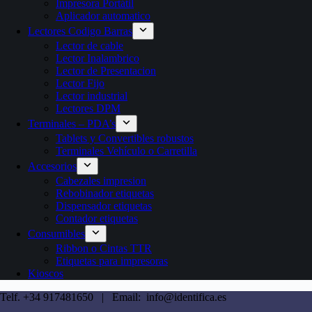
Impresora Portátil
Aplicador automatico
Lectores Codigo Barras
Lector de cable
Lector Inalambrico
Lector de Presentacion
Lector Fijo
Lector industrial
Lectores DPM
Terminales – PDA’s
Tablets y Convertibles robustos
Terminales Vehículo o Carretilla
Accesorios
Cabezales impresion
Rebobinador etiquetas
Dispensador etiquetas
Contador etiquetas
Consumibles
Ribbon o Cintas TTR
Etiquetas para impresoras
Kioscos
Telf. +34 917481650 | Email: info@identifica.es