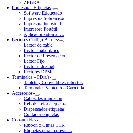
ZEBRA
Impresoras Etiquetas
Software Etiquetado
Impresora Sobremesa
Impresora industrial
Impresora Portátil
Aplicador automatico
Lectores Codigo Barras
Lector de cable
Lector Inalambrico
Lector de Presentacion
Lector Fijo
Lector industrial
Lectores DPM
Terminales – PDA’s
Tablets y Convertibles robustos
Terminales Vehículo o Carretilla
Accesorios
Cabezales impresion
Rebobinador etiquetas
Dispensador etiquetas
Contador etiquetas
Consumibles
Ribbon o Cintas TTR
Etiquetas para impresoras