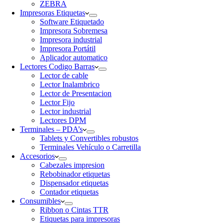
ZEBRA
Impresoras Etiquetas
Software Etiquetado
Impresora Sobremesa
Impresora industrial
Impresora Portátil
Aplicador automatico
Lectores Codigo Barras
Lector de cable
Lector Inalambrico
Lector de Presentacion
Lector Fijo
Lector industrial
Lectores DPM
Terminales – PDA’s
Tablets y Convertibles robustos
Terminales Vehículo o Carretilla
Accesorios
Cabezales impresion
Rebobinador etiquetas
Dispensador etiquetas
Contador etiquetas
Consumibles
Ribbon o Cintas TTR
Etiquetas para impresoras