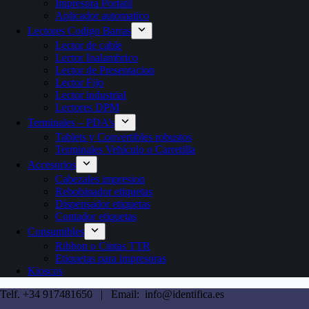
Impresora Portátil
Aplicador automatico
Lectores Codigo Barras
Lector de cable
Lector Inalambrico
Lector de Presentacion
Lector Fijo
Lector industrial
Lectores DPM
Terminales – PDA’s
Tablets y Convertibles robustos
Terminales Vehículo o Carretilla
Accesorios
Cabezales impresion
Rebobinador etiquetas
Dispensador etiquetas
Contador etiquetas
Consumibles
Ribbon o Cintas TTR
Etiquetas para impresoras
Kioscos
Telf. +34 917481650 | Email: info@identifica.es