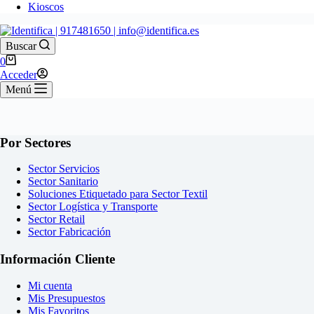
Kioscos
Buscar
Carro
0
de
Acceder
compra
Menú
Por Sectores
Sector Servicios
Sector Sanitario
Soluciones Etiquetado para Sector Textil
Sector Logística y Transporte
Sector Retail
Sector Fabricación
Información Cliente
Mi cuenta
Mis Presupuestos
Mis Favoritos