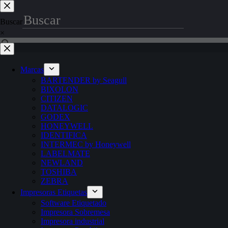
Saltar
al
Buscar
contenido
×
Marcas
BARTENDER by Seagull
BIXOLON
CITIZEN
DATALOGIC
GODEX
HONEYWELL
IDENTIFICA
INTERMEC by Honeywell
LABELMATE
NEWLAND
TOSHIBA
ZEBRA
Impresoras Etiquetas
Software Etiquetado
Impresora Sobremesa
Impresora industrial