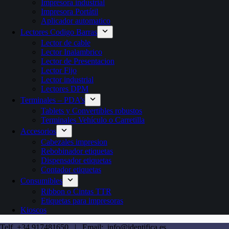
Impresora industrial
Impresora Portátil
Aplicador automatico
Lectores Codigo Barras
Lector de cable
Lector Inalambrico
Lector de Presentacion
Lector Fijo
Lector industrial
Lectores DPM
Terminales – PDA’s
Tablets y Convertibles robustos
Terminales Vehículo o Carretilla
Accesorios
Cabezales impresion
Rebobinador etiquetas
Dispensador etiquetas
Contador etiquetas
Consumibles
Ribbon o Cintas TTR
Etiquetas para impresoras
Kioscos
Telf. +34 917481650 | Email: info@identifica.es