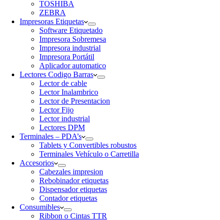
TOSHIBA
ZEBRA
Impresoras Etiquetas
Software Etiquetado
Impresora Sobremesa
Impresora industrial
Impresora Portátil
Aplicador automatico
Lectores Codigo Barras
Lector de cable
Lector Inalambrico
Lector de Presentacion
Lector Fijo
Lector industrial
Lectores DPM
Terminales – PDA’s
Tablets y Convertibles robustos
Terminales Vehículo o Carretilla
Accesorios
Cabezales impresion
Rebobinador etiquetas
Dispensador etiquetas
Contador etiquetas
Consumibles
Ribbon o Cintas TTR