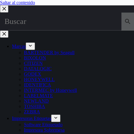
Saltar al contenido
Marcas
BARTENDER by Seagull
BIXOLON
CITIZEN
DATALOGIC
GODEX
HONEYWELL
IDENTIFICA
INTERMEC by Honeywell
LABELMATE
NEWLAND
TOSHIBA
ZEBRA
Impresoras Etiquetas
Software Etiquetado
Impresora Sobremesa