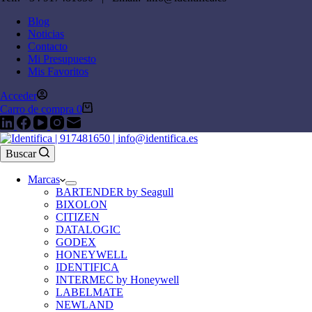
Blog
Noticias
Contacto
Mi Presupuesto
Mis Favoritos
Acceder
Carro de compra
0
Buscar
Marcas
BARTENDER by Seagull
BIXOLON
CITIZEN
DATALOGIC
GODEX
HONEYWELL
IDENTIFICA
INTERMEC by Honeywell
LABELMATE
NEWLAND