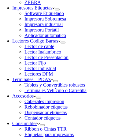
ZEBRA
Impresoras Etiquetas
Software Etiquetado
Impresora Sobremesa
Impresora industrial
Impresora Portátil
Aplicador automatico
Lectores Codigo Barras
Lector de cable
Lector Inalambrico
Lector de Presentacion
Lector Fijo
Lector industrial
Lectores DPM
Terminales – PDA’s
Tablets y Convertibles robustos
Terminales Vehículo o Carretilla
Accesorios
Cabezales impresion
Rebobinador etiquetas
Dispensador etiquetas
Contador etiquetas
Consumibles
Ribbon o Cintas TTR
Etiquetas para impresoras