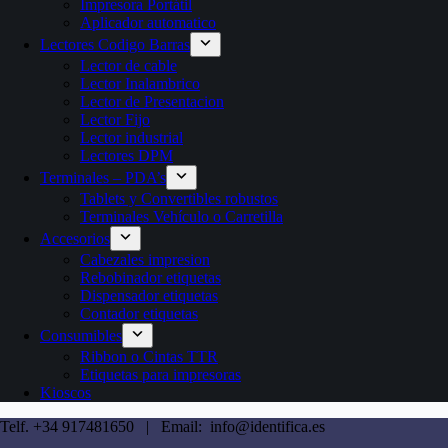
Impresora Portátil
Aplicador automatico
Lectores Codigo Barras
Lector de cable
Lector Inalambrico
Lector de Presentacion
Lector Fijo
Lector industrial
Lectores DPM
Terminales – PDA’s
Tablets y Convertibles robustos
Terminales Vehículo o Carretilla
Accesorios
Cabezales impresion
Rebobinador etiquetas
Dispensador etiquetas
Contador etiquetas
Consumibles
Ribbon o Cintas TTR
Etiquetas para impresoras
Kioscos
Telf. +34 917481650 | Email: info@identifica.es