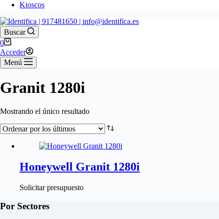
Kioscos
Buscar
Carro
0
de
Acceder
compra
Menú
Granit 1280i
Mostrando el único resultado
Honeywell Granit 1280i
Solicitar presupuesto
Por Sectores