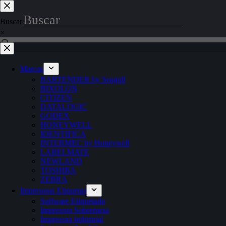
Saltar
al
Buscar
contenido
×
Marcas
BARTENDER by Seagull
BIXOLON
CITIZEN
DATALOGIC
GODEX
HONEYWELL
IDENTIFICA
INTERMEC by Honeywell
LABELMATE
NEWLAND
TOSHIBA
ZEBRA
Impresoras Etiquetas
Software Etiquetado
Impresora Sobremesa
Impresora industrial