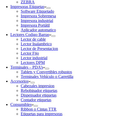
ZEBRA
Impresoras Etiquetas
Software Etiquetado
Impresora Sobremesa
Impresora industrial
Impresora Portátil
Aplicador automatico
Lectores Codigo Barras
Lector de cable
Lector Inalambrico
Lector de Presentacion
Lector Fijo
Lector industrial
Lectores DPM
Terminales – PDA’s
Tablets y Convertibles robustos
Terminales Vehículo o Carretilla
Accesorios
Cabezales impresion
Rebobinador etiquetas
Dispensador etiquetas
Contador etiquetas
Consumibles
Ribbon o Cintas TTR
Etiquetas para impresoras