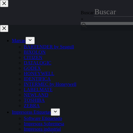
Saltar
al
Buscar
contenido
×
Marcas
BARTENDER by Seagull
BIXOLON
CITIZEN
DATALOGIC
GODEX
HONEYWELL
IDENTIFICA
INTERMEC by Honeywell
LABELMATE
NEWLAND
TOSHIBA
ZEBRA
Impresoras Etiquetas
Software Etiquetado
Impresora Sobremesa
Impresora industrial