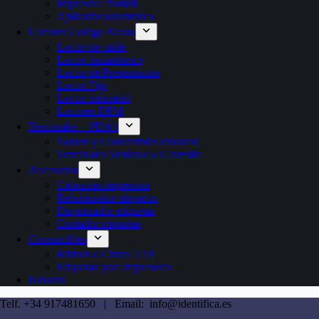
Impresora Portátil
Aplicador automatico
Lectores Codigo Barras
Lector de cable
Lector Inalambrico
Lector de Presentacion
Lector Fijo
Lector industrial
Lectores DPM
Terminales – PDA’s
Tablets y Convertibles robustos
Terminales Vehículo o Carretilla
Accesorios
Cabezales impresion
Rebobinador etiquetas
Dispensador etiquetas
Contador etiquetas
Consumibles
Ribbon o Cintas TTR
Etiquetas para impresoras
Kioscos
Telf. +34 917481650 | Email: info@identifica.es