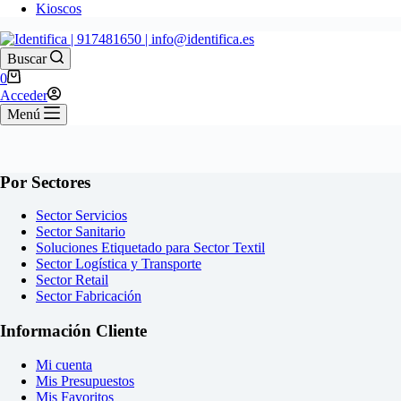
Kioscos
Buscar
Carro
0
de
Acceder
compra
Menú
Por Sectores
Sector Servicios
Sector Sanitario
Soluciones Etiquetado para Sector Textil
Sector Logística y Transporte
Sector Retail
Sector Fabricación
Información Cliente
Mi cuenta
Mis Presupuestos
Mis Favoritos