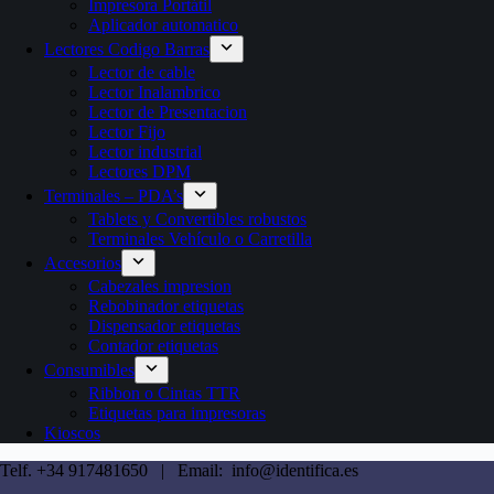
Impresora Portátil
Aplicador automatico
Lectores Codigo Barras
Lector de cable
Lector Inalambrico
Lector de Presentacion
Lector Fijo
Lector industrial
Lectores DPM
Terminales – PDA’s
Tablets y Convertibles robustos
Terminales Vehículo o Carretilla
Accesorios
Cabezales impresion
Rebobinador etiquetas
Dispensador etiquetas
Contador etiquetas
Consumibles
Ribbon o Cintas TTR
Etiquetas para impresoras
Kioscos
Telf. +34 917481650 | Email: info@identifica.es