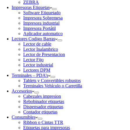
ZEBRA
Impresoras Etiquetas
Software Etiquetado
Impresora Sobremesa
Impresora industrial
Impresora Portátil
Aplicador automatico
Lectores Codigo Barras
Lector de cable
Lector Inalambrico
Lector de Presentacion
Lector Fijo
Lector industrial
Lectores DPM
Terminales – PDA’s
Tablets y Convertibles robustos
Terminales Vehículo o Carretilla
Accesorios
Cabezales impresion
Rebobinador etiquetas
Dispensador etiquetas
Contador etiquetas
Consumibles
Ribbon o Cintas TTR
Etiquetas para impresoras