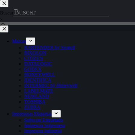
Saltar
al
Buscar
contenido
×
Marcas
BARTENDER by Seagull
BIXOLON
CITIZEN
DATALOGIC
GODEX
HONEYWELL
IDENTIFICA
INTERMEC by Honeywell
LABELMATE
NEWLAND
TOSHIBA
ZEBRA
Impresoras Etiquetas
Software Etiquetado
Impresora Sobremesa
Impresora industrial