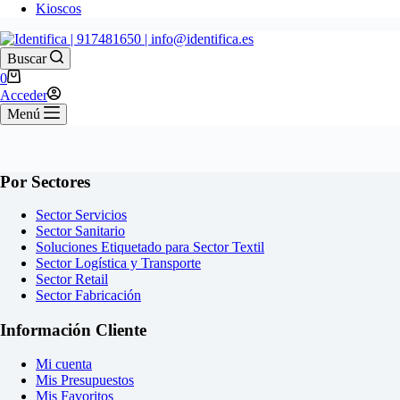
Kioscos
Buscar
Carro
0
de
Acceder
compra
Menú
Por Sectores
Sector Servicios
Sector Sanitario
Soluciones Etiquetado para Sector Textil
Sector Logística y Transporte
Sector Retail
Sector Fabricación
Información Cliente
Mi cuenta
Mis Presupuestos
Mis Favoritos